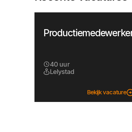
Productiemedewerke
40 uur
Lelystad
Bekijk vacature