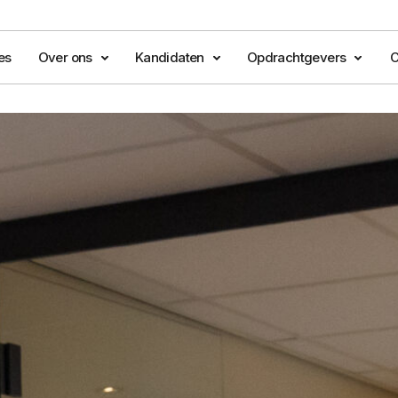
es
Over ons
Kandidaten
Opdrachtgevers
C