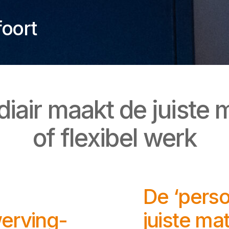
oort
diair maakt de juiste 
of flexibel werk
De ‘perso
erving-
juiste ma