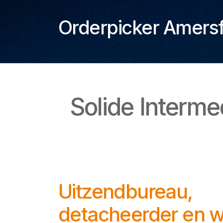
Orderpicker Amersf
Solide Interme
Uitzendbureau,
detacheerder en w